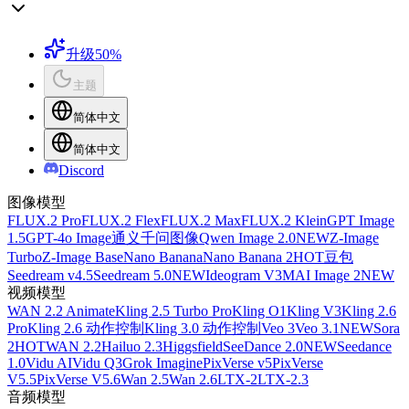
升级
50%
主题
简体中文
简体中文
Discord
图像模型
FLUX.2 Pro
FLUX.2 Flex
FLUX.2 Max
FLUX.2 Klein
GPT Image
1.5
GPT-4o Image
通义千问图像
Qwen Image 2.0
NEW
Z-Image
Turbo
Z-Image Base
Nano Banana
Nano Banana 2
HOT
豆包
Seedream v4.5
Seedream 5.0
NEW
Ideogram V3
MAI Image 2
NEW
视频模型
WAN 2.2 Animate
Kling 2.5 Turbo Pro
Kling O1
Kling V3
Kling 2.6
Pro
Kling 2.6 动作控制
Kling 3.0 动作控制
Veo 3
Veo 3.1
NEW
Sora
2
HOT
WAN 2.2
Hailuo 2.3
Higgsfield
SeeDance 2.0
NEW
Seedance
1.0
Vidu AI
Vidu Q3
Grok Imagine
PixVerse v5
PixVerse
V5.5
PixVerse V5.6
Wan 2.5
Wan 2.6
LTX-2
LTX-2.3
音频模型