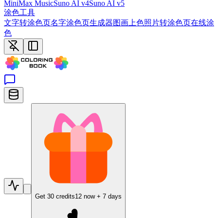
MiniMax Music
Suno AI v4
Suno AI v5
涂色工具
文字转涂色页
名字涂色页生成器
图画上色
照片转涂色页
在线涂
色
Get
30
credits
12
now +
7
days