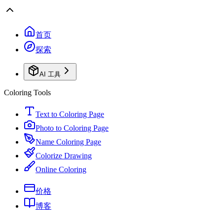
首页
探索
AI 工具
Coloring Tools
Text to Coloring Page
Photo to Coloring Page
Name Coloring Page
Colorize Drawing
Online Coloring
价格
博客