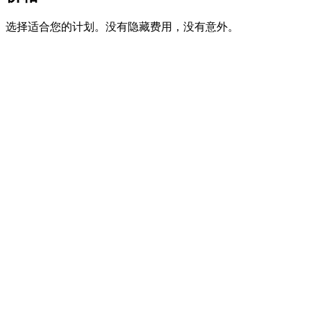
选择适合您的计划。没有隐藏费用，没有意外。
月付
年付
30% 折扣
一次性
 月
旅