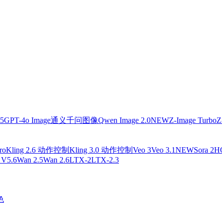
.5
GPT-4o Image
通义千问图像
Qwen Image 2.0
NEW
Z-Image Turbo
Z
ro
Kling 2.6 动作控制
Kling 3.0 动作控制
Veo 3
Veo 3.1
NEW
Sora 2
H
 V5.6
Wan 2.5
Wan 2.6
LTX-2
LTX-2.3
色