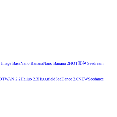
-Image Base
Nano Banana
Nano Banana 2
HOT
豆包 Seedream
OT
WAN 2.2
Hailuo 2.3
Higgsfield
SeeDance 2.0
NEW
Seedance