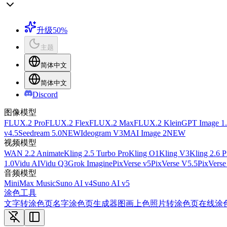
升级
50%
主题
简体中文
简体中文
Discord
图像模型
FLUX.2 Pro
FLUX.2 Flex
FLUX.2 Max
FLUX.2 Klein
GPT Image 1
v4.5
Seedream 5.0
NEW
Ideogram V3
MAI Image 2
NEW
视频模型
WAN 2.2 Animate
Kling 2.5 Turbo Pro
Kling O1
Kling V3
Kling 2.6 P
1.0
Vidu AI
Vidu Q3
Grok Imagine
PixVerse v5
PixVerse V5.5
PixVerse
音频模型
MiniMax Music
Suno AI v4
Suno AI v5
涂色工具
文字转涂色页
名字涂色页生成器
图画上色
照片转涂色页
在线涂