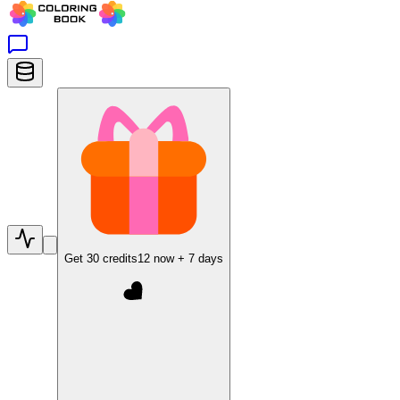
Get
30
credits
12
now +
7
days