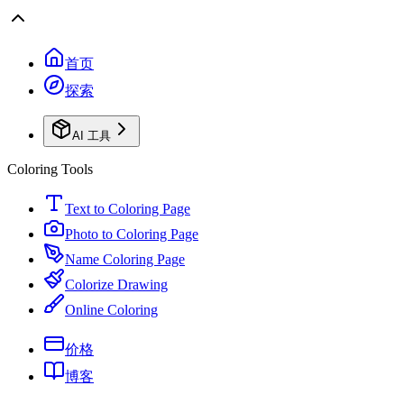
首页
探索
AI 工具
Coloring Tools
Text to Coloring Page
Photo to Coloring Page
Name Coloring Page
Colorize Drawing
Online Coloring
价格
博客