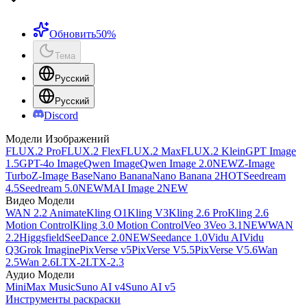
Обновить
50%
Тема
Русский
Русский
Discord
Модели Изображений
FLUX.2 Pro
FLUX.2 Flex
FLUX.2 Max
FLUX.2 Klein
GPT Image
1.5
GPT-4o Image
Qwen Image
Qwen Image 2.0
NEW
Z-Image
Turbo
Z-Image Base
Nano Banana
Nano Banana 2
HOT
Seedream
4.5
Seedream 5.0
NEW
MAI Image 2
NEW
Видео Модели
WAN 2.2 Animate
Kling O1
Kling V3
Kling 2.6 Pro
Kling 2.6
Motion Control
Kling 3.0 Motion Control
Veo 3
Veo 3.1
NEW
WAN
2.2
Higgsfield
SeeDance 2.0
NEW
Seedance 1.0
Vidu AI
Vidu
Q3
Grok Imagine
PixVerse v5
PixVerse V5.5
PixVerse V5.6
Wan
2.5
Wan 2.6
LTX-2
LTX-2.3
Аудио Модели
MiniMax Music
Suno AI v4
Suno AI v5
Инструменты раскраски