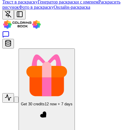
Текст в раскраску
Генератор раскраски с именем
Раскрасить
рисунок
Фото в раскраску
Онлайн-раскраска
Get
30
credits
12
now +
7
days