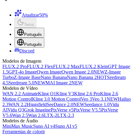
Atualizar
50%
Tema
Português
Português
Discord
Modelos de Imagem
FLUX.2 Pro
FLUX.2 Flex
FLUX.2 Max
FLUX.2 Klein
GPT Image
1.5
GPT-4o Image
Qwen Image
Qwen Image 2.0
NEW
Z-Image
Turbo
Z-Image Base
Nano Banana
Nano Banana 2
HOT
Seedream
4.5
Seedream 5.0
NEW
MAI Image 2
NEW
Modelos de Vídeo
WAN 2.2 Animate
Kling O1
Kling V3
Kling 2.6 Pro
Kling 2.6
Motion Control
Kling 3.0 Motion Control
Veo 3
Veo 3.1
NEW
Hailuo
2.3
WAN 2.2
Higgsfield
SeeDance 2.0
NEW
Seedance 1.0
Vidu
AI
Vidu Q3
Grok Imagine
PixVerse v5
PixVerse V5.5
PixVerse
V5.6
Wan 2.5
Wan 2.6
LTX-2
LTX-2.3
Modelos de Áudio
MiniMax Music
Suno AI v4
Suno AI v5
Ferramentas de colorir