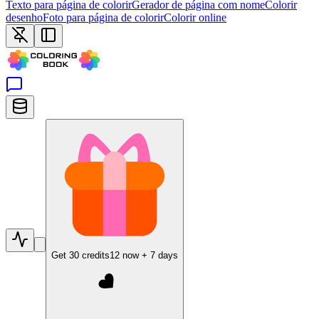
Texto para página de colorir
Gerador de página com nome
Colorir
desenho
Foto para página de colorir
Colorir online
Get
30
credits
12
now +
7
days