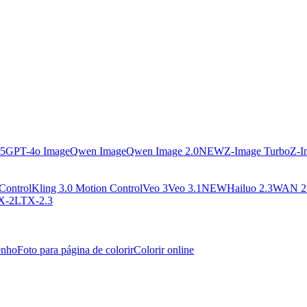
.5
GPT-4o Image
Qwen Image
Qwen Image 2.0
NEW
Z-Image Turbo
Z-I
Control
Kling 3.0 Motion Control
Veo 3
Veo 3.1
NEW
Hailuo 2.3
WAN 2
X-2
LTX-2.3
enho
Foto para página de colorir
Colorir online