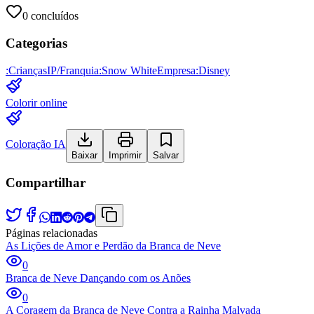
0
concluídos
Categorias
:
Crianças
IP/Franquia
:
Snow White
Empresa
:
Disney
Colorir online
Coloração IA
Baixar
Imprimir
Salvar
Compartilhar
Páginas relacionadas
As Lições de Amor e Perdão da Branca de Neve
0
Branca de Neve Dançando com os Anões
0
A Coragem da Branca de Neve Contra a Rainha Malvada