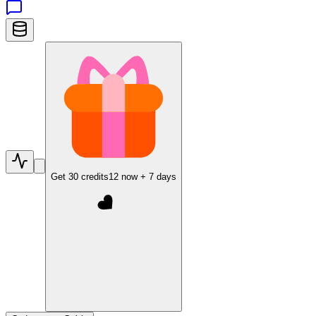
Get
30
credits
12
now +
7
days