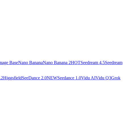
mage Base
Nano Banana
Nano Banana 2
HOT
Seedream 4.5
Seedream
.2
Higgsfield
SeeDance 2.0
NEW
Seedance 1.0
Vidu AI
Vidu Q3
Grok