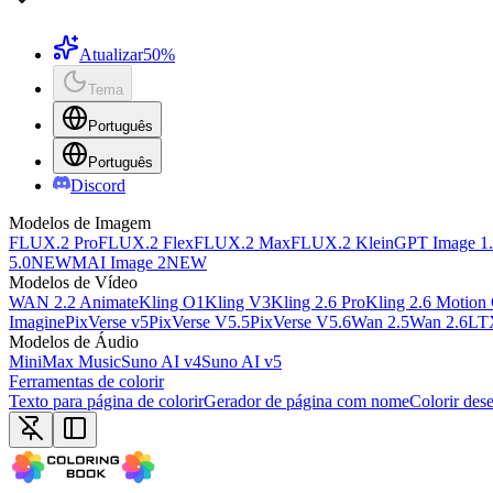
Atualizar
50%
Tema
Português
Português
Discord
Modelos de Imagem
FLUX.2 Pro
FLUX.2 Flex
FLUX.2 Max
FLUX.2 Klein
GPT Image 1
5.0
NEW
MAI Image 2
NEW
Modelos de Vídeo
WAN 2.2 Animate
Kling O1
Kling V3
Kling 2.6 Pro
Kling 2.6 Motion 
Imagine
PixVerse v5
PixVerse V5.5
PixVerse V5.6
Wan 2.5
Wan 2.6
LT
Modelos de Áudio
MiniMax Music
Suno AI v4
Suno AI v5
Ferramentas de colorir
Texto para página de colorir
Gerador de página com nome
Colorir des