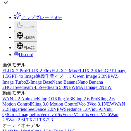
アップグレード
50%
テーマ
日本語
日本語
Discord
画像モデル
FLUX.2 Pro
FLUX.2 Flex
FLUX.2 Max
FLUX.2 Klein
GPT Image
1.5
GPT-4o Image
通義千問イメージ
Qwen Image 2.0
NEW
Z-
Image Turbo
Z-Image Base
Nano Banana
Nano Banana
2
HOT
Seedream 4.5
Seedream 5.0
NEW
MAI Image 2
NEW
動画モデル
WAN 2.2 Animate
Kling O1
Kling V3
Kling 2.6 Pro
Kling 2.6
Motion Control
Kling 3.0 Motion Control
Veo 3
Veo 3.1
NEW
WAN
2.2
Higgsfield
SeeDance 2.0
NEW
Seedance 1.0
Vidu AI
Vidu
Q3
Grok Imagine
PixVerse v5
PixVerse V5.5
PixVerse V5.6
Wan
2.5
Wan 2.6
LTX-2
LTX-2.3
オーディオモデル