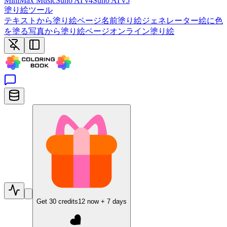
MiniMax Music
Suno AI v4
Suno AI v5
塗り絵ツール
テキストから塗り絵ページ
名前塗り絵ジェネレーター
絵に色
を塗る
写真から塗り絵ページ
オンライン塗り絵
Get
30
credits
12
now +
7
days