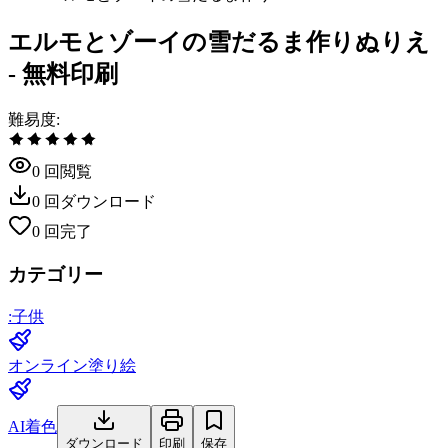
エルモとゾーイの雪だるま作りぬりえ
- 無料印刷
難易度
:
0
回閲覧
0
回ダウンロード
0
回完了
カテゴリー
:
子供
オンライン塗り絵
AI着色
ダウンロード
印刷
保存