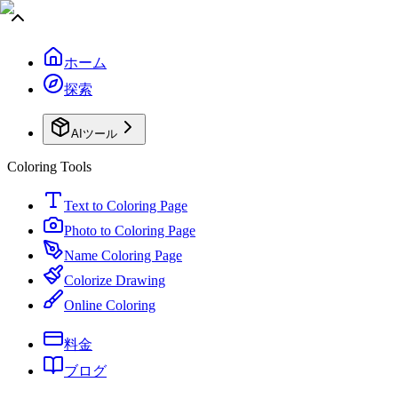
ホーム
探索
AIツール
Coloring Tools
Text to Coloring Page
Photo to Coloring Page
Name Coloring Page
Colorize Drawing
Online Coloring
料金
ブログ