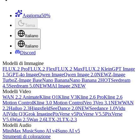
Aggiorna
50%
Tema
Italiano
Italiano
Discord
Modelli di Immagine
FLUX.2 Pro
FLUX.2 Flex
FLUX.2 Max
FLUX.2 Klein
GPT Image
1.5
GPT-4o Image
Qwen Image
Qwen Image 2.0
NEW
Z-Image
Turbo
Z-Image Base
Nano Banana
Nano Banana 2
HOT
Seedream
4.5
Seedream 5.0
NEW
MAI Image 2
NEW
Modelli Video
WAN 2.2 Animate
Kling O1
Kling V3
Kling 2.6 Pro
Kling 2.6
Motion Control
Kling 3.0 Motion Control
Veo 3
Veo 3.1
NEW
WAN
2.2
Hailuo 2.3
Higgsfield
SeeDance 2.0
NEW
Seedance 1.0
Vidu
AI
Vidu Q3
Grok Imagine
PixVerse v5
PixVerse V5.5
PixVerse
V5.6
Wan 2.5
Wan 2.6
LTX-2
LTX-2.3
Modelli Audio
MiniMax Music
Suno AI v4
Suno AI v5
Strumenti di colorazione