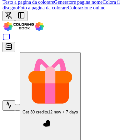
Testo a pagina da colorare
Generatore pagina nome
Colora il
disegno
Foto a pagina da colorare
Colorazione online
Get
30
credits
12
now +
7
days