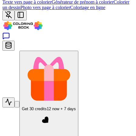
Texte vers page à colorier
Générateur de prénom à colorier
Colorier
un dessin
Photo vers page à colorier
Coloriage en ligne
Get
30
credits
12
now +
7
days