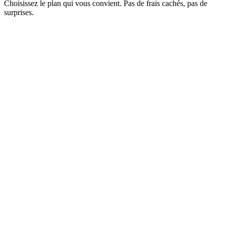
Choisissez le plan qui vous convient. Pas de frais cachés, pas de
surprises.
Mensuel
Annuel
30% de réduction
Une fois
1 Mois
tre voyage créatif
Mois
Mois
la vie privée
email