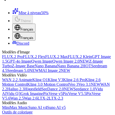
Mise à niveau
50%
Thème
Français
Français
Discord
Modèles d'Image
FLUX.2 Pro
FLUX.2 Flex
FLUX.2 Max
FLUX.2 Klein
GPT Image
1.5
GPT-4o Image
Qwen Image
Qwen Image 2.0
NEW
Z-Image
Turbo
Z-Image Base
Nano Banana
Nano Banana 2
HOT
Seedream
4.5
Seedream 5.0
NEW
MAI Image 2
NEW
Modèles Vidéo
WAN 2.2 Animate
Kling O1
Kling V3
Kling 2.6 Pro
Kling 2.6
Motion Control
Kling 3.0 Motion Control
Veo 3
Veo 3.1
NEW
WAN
2.2
Hailuo 2.3
Higgsfield
SeeDance 2.0
NEW
Seedance 1.0
Vidu
AI
Vidu Q3
Grok Imagine
PixVerse v5
PixVerse V5.5
PixVerse
V5.6
Wan 2.5
Wan 2.6
LTX-2
LTX-2.3
Modèles Audio
MiniMax Music
Suno AI v4
Suno AI v5
Outils de coloriage