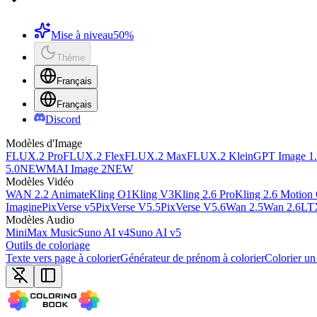
Mise à niveau
50%
Thème
Français
Français
Discord
Modèles d'Image
FLUX.2 Pro
FLUX.2 Flex
FLUX.2 Max
FLUX.2 Klein
GPT Image 1
5.0
NEW
MAI Image 2
NEW
Modèles Vidéo
WAN 2.2 Animate
Kling O1
Kling V3
Kling 2.6 Pro
Kling 2.6 Motion 
Imagine
PixVerse v5
PixVerse V5.5
PixVerse V5.6
Wan 2.5
Wan 2.6
LT
Modèles Audio
MiniMax Music
Suno AI v4
Suno AI v5
Outils de coloriage
Texte vers page à colorier
Générateur de prénom à colorier
Colorier un