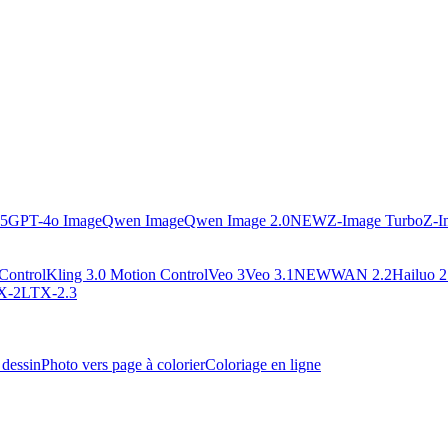
.5
GPT-4o Image
Qwen Image
Qwen Image 2.0
NEW
Z-Image Turbo
Z-I
Control
Kling 3.0 Motion Control
Veo 3
Veo 3.1
NEW
WAN 2.2
Hailuo 2
X-2
LTX-2.3
 dessin
Photo vers page à colorier
Coloriage en ligne