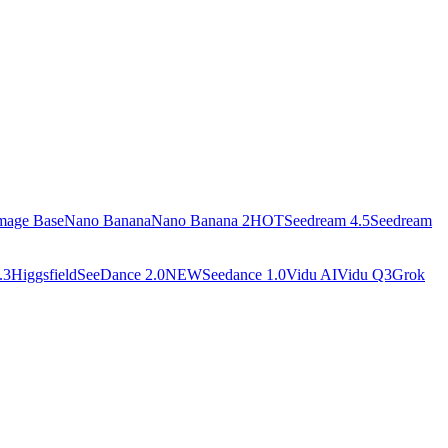
mage Base
Nano Banana
Nano Banana 2
HOT
Seedream 4.5
Seedream
.3
Higgsfield
SeeDance 2.0
NEW
Seedance 1.0
Vidu AI
Vidu Q3
Grok