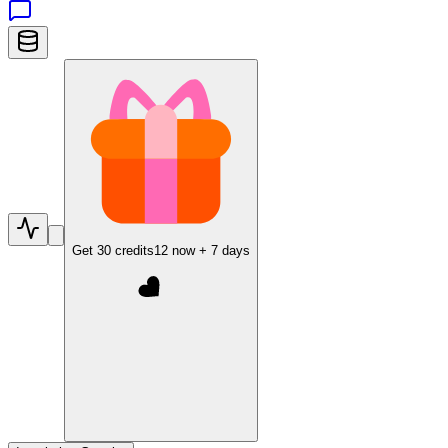
Get
30
credits
12
now +
7
days