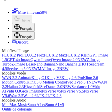
Mise à niveau
50%
Thème
Français
Français
Discord
Modèles d'Image
FLUX.2 Pro
FLUX.2 Flex
FLUX.2 Max
FLUX.2 Klein
GPT Image
1.5
GPT-4o Image
Qwen Image
Qwen Image 2.0
NEW
Z-Image
Turbo
Z-Image Base
Nano Banana
Nano Banana 2
HOT
Seedream
4.5
Seedream 5.0
NEW
MAI Image 2
NEW
Modèles Vidéo
WAN 2.2 Animate
Kling O1
Kling V3
Kling 2.6 Pro
Kling 2.6
Motion Control
Kling 3.0 Motion Control
Veo 3
Veo 3.1
NEW
WAN
2.2
Hailuo 2.3
Higgsfield
SeeDance 2.0
NEW
Seedance 1.0
Vidu
AI
Vidu Q3
Grok Imagine
PixVerse v5
PixVerse V5.5
PixVerse
V5.6
Wan 2.5
Wan 2.6
LTX-2
LTX-2.3
Modèles Audio
MiniMax Music
Suno AI v4
Suno AI v5
Outils de coloriage