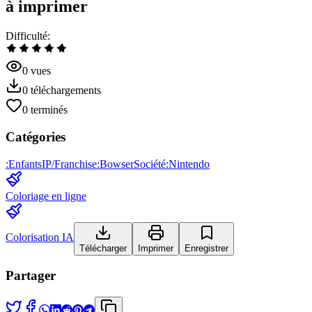
à imprimer
Difficulté
:
0
vues
0
téléchargements
0
terminés
Catégories
:
Enfants
IP/Franchise
:
Bowser
Société
:
Nintendo
Coloriage en ligne
Colorisation IA
Télécharger
Imprimer
Enregistrer
Partager