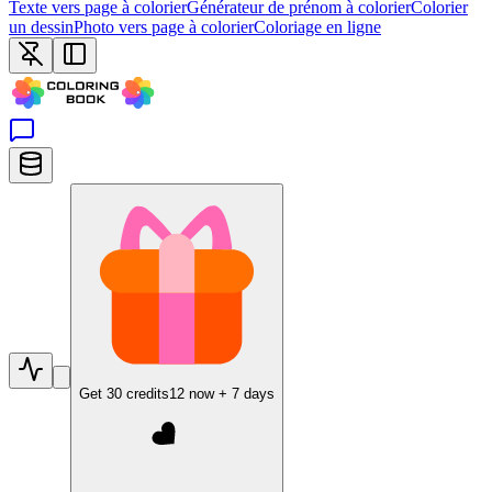
Texte vers page à colorier
Générateur de prénom à colorier
Colorier
un dessin
Photo vers page à colorier
Coloriage en ligne
Get
30
credits
12
now +
7
days