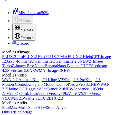
Mise à niveau
50%
Thème
Français
Français
Discord
Modèles d'Image
FLUX.2 Pro
FLUX.2 Flex
FLUX.2 Max
FLUX.2 Klein
GPT Image
1.5
GPT-4o Image
Qwen Image
Qwen Image 2.0
NEW
Z-Image
Turbo
Z-Image Base
Nano Banana
Nano Banana 2
HOT
Seedream
4.5
Seedream 5.0
NEW
MAI Image 2
NEW
Modèles Vidéo
WAN 2.2 Animate
Kling O1
Kling V3
Kling 2.6 Pro
Kling 2.6
Motion Control
Kling 3.0 Motion Control
Veo 3
Veo 3.1
NEW
WAN
2.2
Hailuo 2.3
Higgsfield
SeeDance 2.0
NEW
Seedance 1.0
Vidu
AI
Vidu Q3
Grok Imagine
PixVerse v5
PixVerse V5.5
PixVerse
V5.6
Wan 2.5
Wan 2.6
LTX-2
LTX-2.3
Modèles Audio
MiniMax Music
Suno AI v4
Suno AI v5
Outils de coloriage