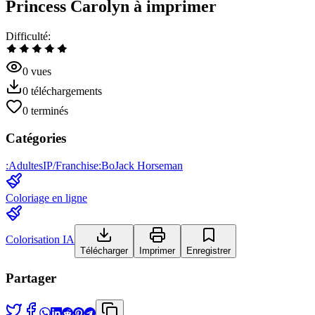
Princess Carolyn à imprimer
Difficulté
:
0
vues
0
téléchargements
0
terminés
Catégories
:
Adultes
IP/Franchise
:
BoJack Horseman
Coloriage en ligne
Colorisation IA
Télécharger
Imprimer
Enregistrer
Partager