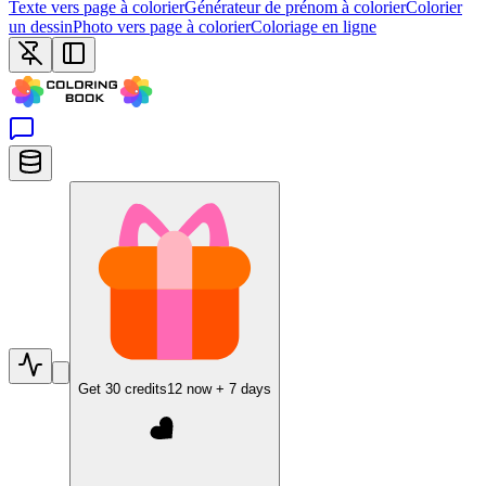
Texte vers page à colorier
Générateur de prénom à colorier
Colorier
un dessin
Photo vers page à colorier
Coloriage en ligne
Get
30
credits
12
now +
7
days