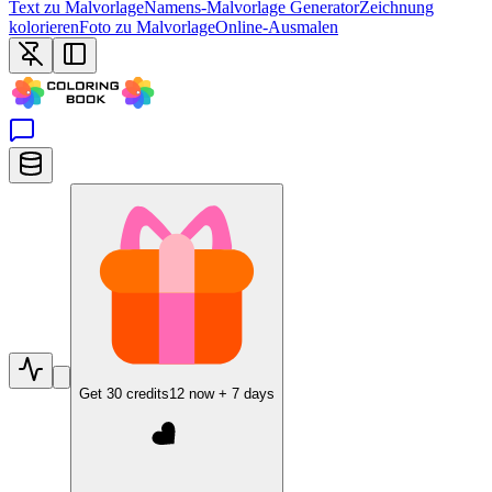
Text zu Malvorlage
Namens-Malvorlage Generator
Zeichnung
kolorieren
Foto zu Malvorlage
Online-Ausmalen
Get
30
credits
12
now +
7
days