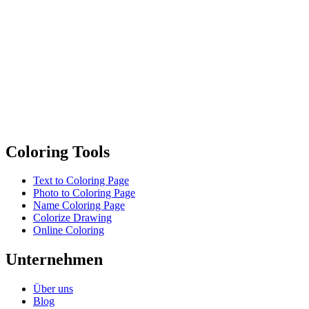
albuch-Generator
)
n
Coloring Tools
Text to Coloring Page
Photo to Coloring Page
Name Coloring Page
Colorize Drawing
Online Coloring
Unternehmen
Über uns
Blog