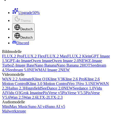
Upgrade
50%
Thema
Deutsch
Deutsch
Discord
Bildmodelle
FLUX.2 Pro
FLUX.2 Flex
FLUX.2 Max
FLUX.2 Klein
GPT Image
1.5
GPT-4o Image
Qwen Image
Qwen Image 2.0
NEW
Z-Image
Turbo
Z-Image Base
Nano Banana
Nano Banana 2
HOT
Seedream
4.5
Seedream 5.0
NEW
MAI Image 2
NEW
Videomodelle
WAN 2.2 Animate
Kling O1
Kling V3
Kling 2.6 Pro
Kling 2.6
Motion Control
Kling 3.0 Motion Control
Veo 3
Veo 3.1
NEW
WAN
2.2
Hailuo 2.3
Higgsfield
SeeDance 2.0
NEW
Seedance 1.0
Vidu
AI
Vidu Q3
Grok Imagine
PixVerse v5
PixVerse V5.5
PixVerse
V5.6
Wan 2.5
Wan 2.6
LTX-2
LTX-2.3
Audiomodelle
MiniMax Music
Suno AI v4
Suno AI v5
Malwerkzeuge