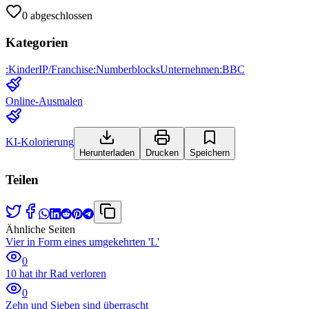
0
abgeschlossen
Kategorien
:
Kinder
IP/Franchise
:
Numberblocks
Unternehmen
:
BBC
Online-Ausmalen
KI-Kolorierung
Herunterladen
Drucken
Speichern
Teilen
Ähnliche Seiten
Vier in Form eines umgekehrten 'L'
0
10 hat ihr Rad verloren
0
Zehn und Sieben sind überrascht