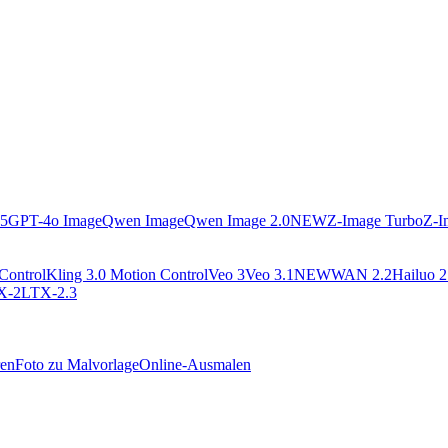
.5
GPT-4o Image
Qwen Image
Qwen Image 2.0
NEW
Z-Image Turbo
Z-I
Control
Kling 3.0 Motion Control
Veo 3
Veo 3.1
NEW
WAN 2.2
Hailuo 2
X-2
LTX-2.3
ren
Foto zu Malvorlage
Online-Ausmalen