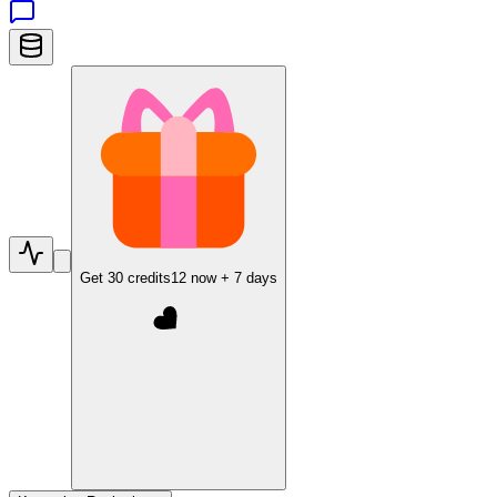
Get
30
credits
12
now +
7
days