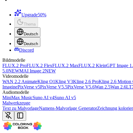
Upgrade
50%
Thema
Deutsch
Deutsch
Discord
Bildmodelle
FLUX.2 Pro
FLUX.2 Flex
FLUX.2 Max
FLUX.2 Klein
GPT Image 1
5.0
NEW
MAI Image 2
NEW
Videomodelle
WAN 2.2 Animate
Kling O1
Kling V3
Kling 2.6 Pro
Kling 2.6 Motion 
Imagine
PixVerse v5
PixVerse V5.5
PixVerse V5.6
Wan 2.5
Wan 2.6
LT
Audiomodelle
MiniMax Music
Suno AI v4
Suno AI v5
Malwerkzeuge
Text zu Malvorlage
Namens-Malvorlage Generator
Zeichnung kolorie