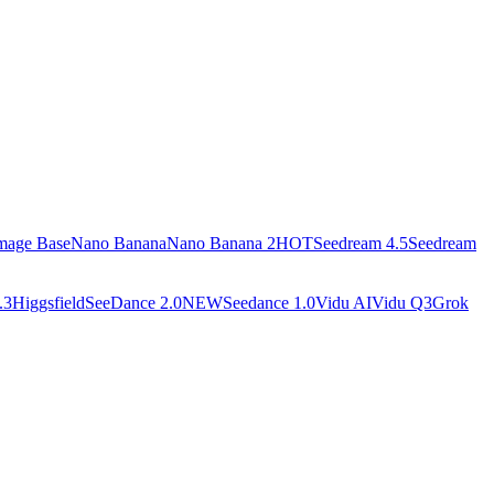
mage Base
Nano Banana
Nano Banana 2
HOT
Seedream 4.5
Seedream
.3
Higgsfield
SeeDance 2.0
NEW
Seedance 1.0
Vidu AI
Vidu Q3
Grok