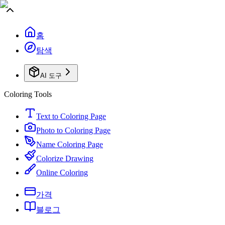
홈
탐색
AI 도구
Coloring Tools
Text to Coloring Page
Photo to Coloring Page
Name Coloring Page
Colorize Drawing
Online Coloring
가격
블로그