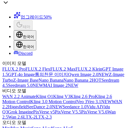
업그레이드
50%
테마
한국어
한국어
Discord
이미지 모델
FLUX.2 Pro
FLUX.2 Flex
FLUX.2 Max
FLUX.2 Klein
GPT Image
1.5
GPT-4o Image
통의천문 이미지
Qwen Image 2.0
NEW
Z-Image
Turbo
Z-Image Base
Nano Banana
Nano Banana 2
HOT
Seedream
4.5
Seedream 5.0
NEW
MAI Image 2
NEW
비디오 모델
WAN 2.2 Animate
Kling O1
Kling V3
Kling 2.6 Pro
Kling 2.6
Motion Control
Kling 3.0 Motion Control
Veo 3
Veo 3.1
NEW
WAN
2.2
Higgsfield
SeeDance 2.0
NEW
Seedance 1.0
Vidu AI
Vidu
Q3
Grok Imagine
PixVerse v5
PixVerse V5.5
PixVerse V5.6
Wan
2.5
Wan 2.6
LTX-2
LTX-2.3
오디오 모델