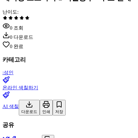
난이도
:
0
조회
0
다운로드
0
완료
카테고리
:
성인
온라인 색칠하기
AI 색칠
다운로드
인쇄
저장
공유