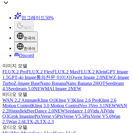
업그레이드
50%
테마
한국어
한국어
Discord
이미지 모델
FLUX.2 Pro
FLUX.2 Flex
FLUX.2 Max
FLUX.2 Klein
GPT Image
1.5
GPT-4o Image
통의천문 이미지
Qwen Image 2.0
NEW
Z-Image
Turbo
Z-Image Base
Nano Banana
Nano Banana 2
HOT
Seedream
4.5
Seedream 5.0
NEW
MAI Image 2
NEW
비디오 모델
WAN 2.2 Animate
Kling O1
Kling V3
Kling 2.6 Pro
Kling 2.6
Motion Control
Kling 3.0 Motion Control
Veo 3
Veo 3.1
NEW
WAN
2.2
Higgsfield
SeeDance 2.0
NEW
Seedance 1.0
Vidu AI
Vidu
Q3
Grok Imagine
PixVerse v5
PixVerse V5.5
PixVerse V5.6
Wan
2.5
Wan 2.6
LTX-2
LTX-2.3
오디오 모델