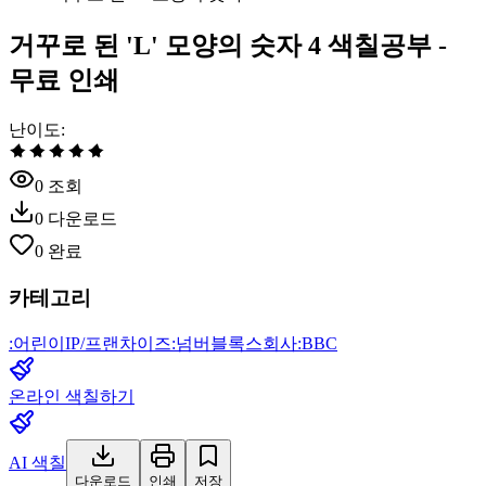
거꾸로 된 'L' 모양의 숫자 4 색칠공부 -
무료 인쇄
난이도
:
0
조회
0
다운로드
0
완료
카테고리
:
어린이
IP/프랜차이즈
:
넘버블록스
회사
:
BBC
온라인 색칠하기
AI 색칠
다운로드
인쇄
저장