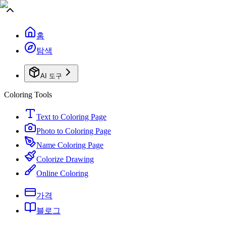
홈
탐색
AI 도구
Coloring Tools
Text to Coloring Page
Photo to Coloring Page
Name Coloring Page
Colorize Drawing
Online Coloring
가격
블로그