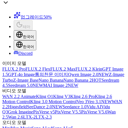
업그레이드
50%
테마
한국어
한국어
Discord
이미지 모델
FLUX.2 Pro
FLUX.2 Flex
FLUX.2 Max
FLUX.2 Klein
GPT Image
1.5
GPT-4o Image
통의천문 이미지
Qwen Image 2.0
NEW
Z-Image
Turbo
Z-Image Base
Nano Banana
Nano Banana 2
HOT
Seedream
4.5
Seedream 5.0
NEW
MAI Image 2
NEW
비디오 모델
WAN 2.2 Animate
Kling O1
Kling V3
Kling 2.6 Pro
Kling 2.6
Motion Control
Kling 3.0 Motion Control
Veo 3
Veo 3.1
NEW
WAN
2.2
Higgsfield
SeeDance 2.0
NEW
Seedance 1.0
Vidu AI
Vidu
Q3
Grok Imagine
PixVerse v5
PixVerse V5.5
PixVerse V5.6
Wan
2.5
Wan 2.6
LTX-2
LTX-2.3
오디오 모델