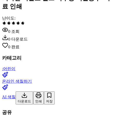
료 인쇄
난이도
:
0
조회
0
다운로드
0
완료
카테고리
:
어린이
온라인 색칠하기
AI 색칠
다운로드
인쇄
저장
공유