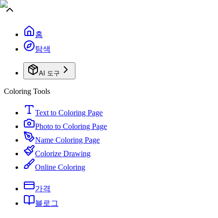
홈
탐색
AI 도구
Coloring Tools
Text to Coloring Page
Photo to Coloring Page
Name Coloring Page
Colorize Drawing
Online Coloring
가격
블로그